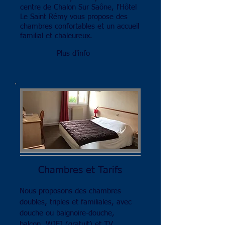
centre de Chalon Sur Saône, l'Hôtel
Le Saint Rémy vous propose des
chambres confortables et un accueil
familial et chaleureux.
Plus d'info
Chambres et Tarifs
Nous proposons des chambres
doubles, triples et familiales, avec
douche ou baignoire-douche,
balcon, WIFI (gratuit) et TV