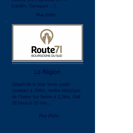
(canal+, Eurosport ...)
Plus d'info
La Région
Départ de la Voie Verte (piste
cyclable) à 300m, centre historique
de Chalon Sur Saône à 1,5km, Golf
18 trous à 10 min...
Plus d'info