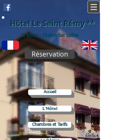
Hôtel Le Saint Rémy
**
St Rémy - Chalon Sur Saône
Réservation
Accueil
L'Hôtel
Chambres et Tarifs