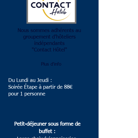
Nous sommes adhérents au
groupement d’hôteliers
indépendants
"Contact Hôtel"
Plus d'info
Du Lundi au Jeudi :
Soirée Étape à partir de 88€
pour 1 personne
Petit-déjeuner sous forme de
buffet :