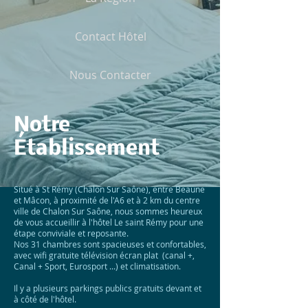
Contact Hôtel
Nous Contacter
Notre
Établissement
Situé à St Rémy (Chalon Sur Saône), entre Beaune
et Mâcon, à proximité de l'A6 et à 2 km du centre
ville de Chalon Sur Saône, nous sommes heureux
de vous accueillir à l'hôtel Le saint Rémy pour une
étape conviviale et reposante.
Nos 31 chambres sont spacieuses et confortables,
avec wifi gratuite télévision écran plat (canal +,
Canal + Sport, Eurosport ...) et climatisation.
Il y a plusieurs parkings publics gratuits devant et
à côté de l'hôtel.