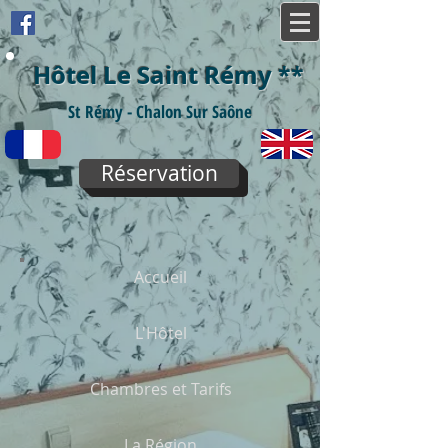
Hôtel Le Saint Rémy
**
St Rémy - Chalon Sur Saône
Réservation
Accueil
L'Hôtel
Chambres et Tarifs
La Région