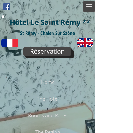
Hôtel Le Saint Rémy
**
St Rémy - Chalon Sur Saône
Réservation
Home
The Hotel
Rooms and Rates
The Region