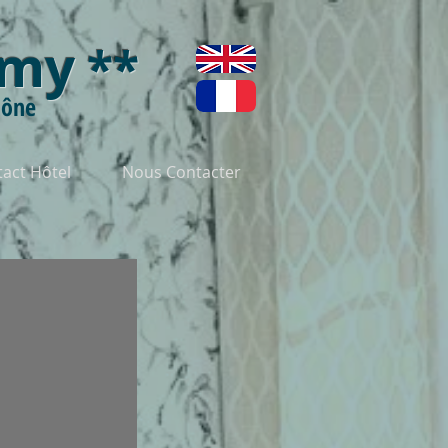
émy
**
aône
act Hôtel
Nous Contacter