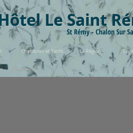
Hôtel Le Saint R
St Rémy - Chalon Sur S
l
Chambres et Tarifs
La Région
Cont
Chambre Twin